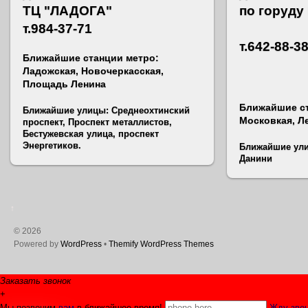
ТЦ "ЛАДОГА"
по горуду
т.984-37-71
т.642-88-3
Ближайшие станции метро:
Ладожская, Новочеркасская,
Площадь Ленина
Ближайшие ст
Ближайшие улицы: Среднеохтинский
Московкая, Л
проспект, Проспект металлистов,
Бестужевская улица, проспект
Энергетиков.
Ближайшие ули
Данини
↑
©
2026
Powered by
WordPress
•
Themify WordPress Themes
Заказать звонок
+
Мы позвоним
вам
в ближайшее время!
Жду звон