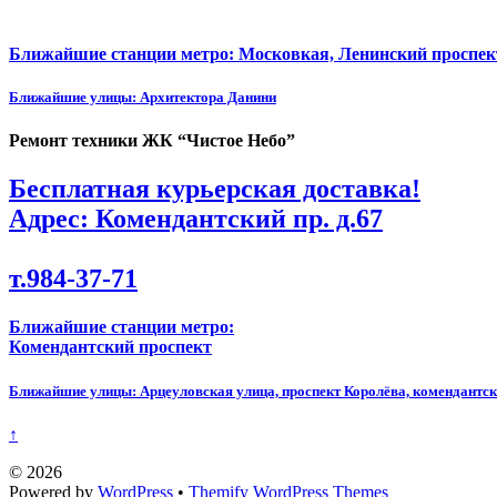
Ближайшие станции метро: Московкая, Ленинский проспек
Ближайшие улицы: Архитектора Данини
Ремонт техники ЖК “Чистое Небо”
Бесплатная курьерская доставка!
Адрес: Комендантский пр. д.67
т.984-37-71
Ближайшие станции метро:
Комендантский проспект
Ближайшие улицы: Арцеуловская улица, проспект Королёва, комендантск
↑
©
2026
Powered by
WordPress
•
Themify WordPress Themes